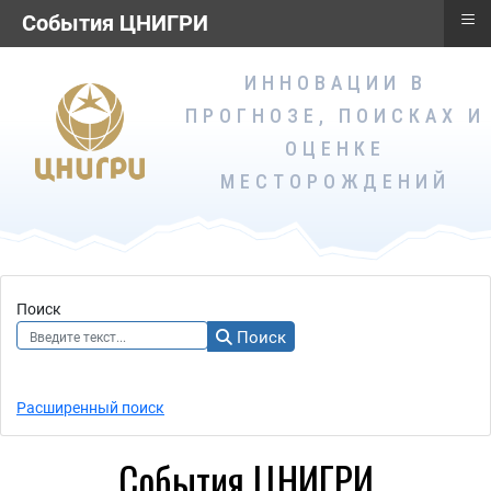
≡
≡
События ЦНИГРИ
События ЦНИГРИ
ИННОВАЦИИ В
ПРОГНОЗЕ, ПОИСКАХ И
ОЦЕНКЕ
МЕСТОРОЖДЕНИЙ
Поиск
Поиск
Расширенный поиск
События ЦНИГРИ