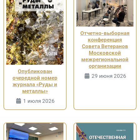
Отчетно-выборная
конференция
Совета Ветеранов
Московской
межрегиональной
организации
Опубликован
Информация 
29 июня 2026
очередной номер
журнала «Руды и
металлы»
Информация о Странице
1 июля 2026