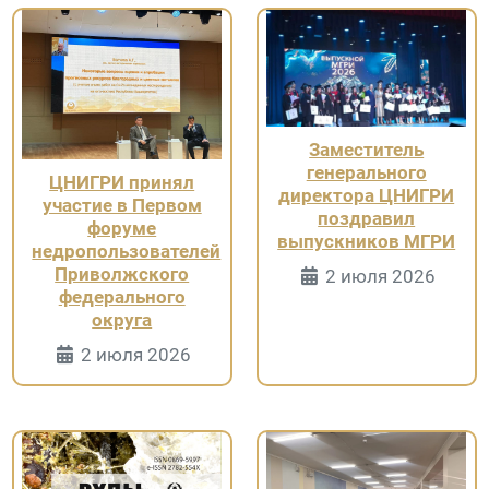
Заместитель
генерального
ЦНИГРИ принял
директора ЦНИГРИ
участие в Первом
поздравил
форуме
выпускников МГРИ
недропользователей
Приволжского
Информация 
2 июля 2026
федерального
округа
Информация о Странице
2 июля 2026