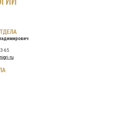
ОГИЙ
ОТДЕЛА
Владимирович
43-65
igri.ru
ЛА