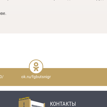
ве.
0/
ok.ru/fgbutsnigr
КОНТАКТЫ