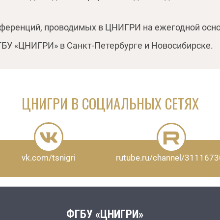
ференций, проводимых в ЦНИГРИ на ежегодной осно
БУ «ЦНИГРИ» в Санкт-Петербурге и Новосибирске.
ЦНИГРИ В СОЦИАЛЬНЫХ СЕТЯХ
rutube.ru/channel/3111673
vk.com/tsnigri
ФГБУ «ЦНИГРИ»