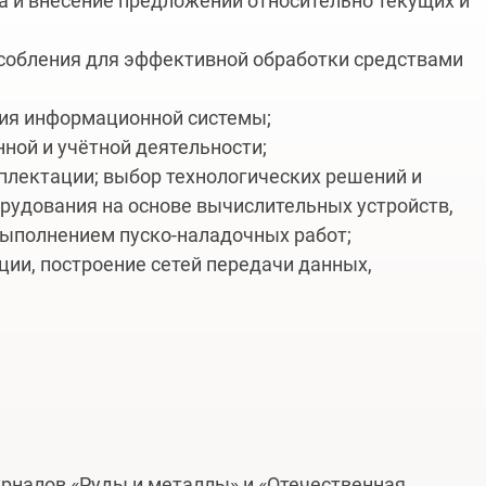
а и внесение предложений относительно текущих и
особления для эффективной обработки средствами
ния информационной системы;
ной и учётной деятельности;
плектации; выбор технологических решений и
орудования на основе вычислительных устройств,
 выполнением пуско-наладочных работ;
ии, построение сетей передачи данных,
рналов «Руды и металлы» и «Отечественная