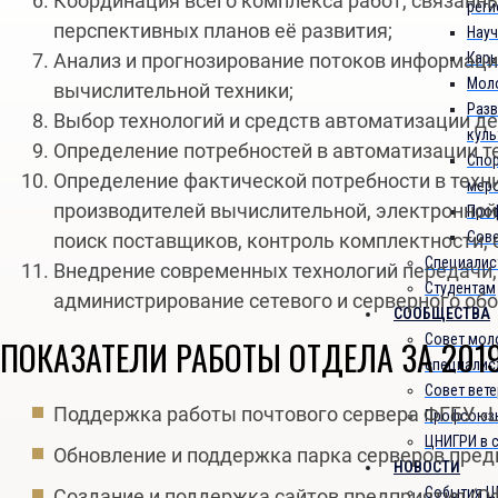
Координация всего комплекса работ, связанн
реги
перспективных планов её развития;
Науч
Карь
Анализ и прогнозирование потоков информаци
Мол
вычислительной техники;
Разв
Выбор технологий и средств автоматизации д
куль
Определение потребностей в автоматизации те
Спо
Определение фактической потребности в техн
мер
производителей вычислительной, электронной,
Про
Сове
поиск поставщиков, контроль комплектности, 
Специалис
Внедрение современных технологий передачи,
Студентам
администрирование сетевого и серверного обо
СООБЩЕСТВА
Совет мол
ПОКАЗАТЕЛИ РАБОТЫ ОТДЕЛА ЗА 2019
специалис
Совет вет
Поддержка работы почтового сервера ФГБУ «
Профсоюзн
ЦНИГРИ в 
Обновление и поддержка парка серверов пред
НОВОСТИ
События Ц
Создание и поддержка сайтов предприятия (О