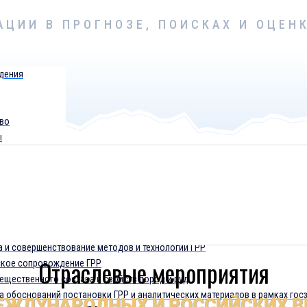
АЦИИ В ПРОГНОЗЕ, ПОИСКАХ И ОЦЕН
дения
во
ы
г МСБ России и зарубежных стран
а прогнозно-поисковых моделей месторождений
-металлогенический анализ перспективных территорий с выделением пло
проведения ГРР
а и совершенствование методов и технологий ГРР
Отраслевые мероприятия
кое сопровождение ГРР
ещественного состава и свойств пород и руд
а обоснований постановки ГРР и аналитических материалов в рамках гос
МЕЖДУНАРОДНЫХ И РОССИЙСКИХ В