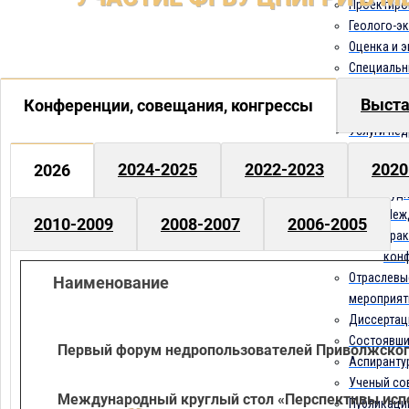
Проектиро
Геолого-э
Оценка и э
Специальн
Геоинформ
Выста
Конференции, совещания, конгрессы
Геофизиче
Услуги не
НАУКА И ОБР
2024-2025
2022-2023
2020
2026
Конференц
Руд
Межд
2010-2009
2008-2007
2006-2005
прак
кон
Отраслевы
Наименование
мероприят
Диссертац
Состоявши
Первый форум недропользователей Приволжског
Аспиранту
Ученый со
Международный круглый стол «Перспективы исп
Публикаци