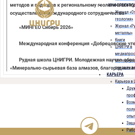
методов и подходов к региональному геологическому
ИНФОРЕСУРС
Журнал «О
осуществления международного сотрудничества»
геология»
Журнал «Р
«МИНГЕО Сибирь 2026»
металлы»
Книги
Международная конференция «Добрецовские чтен
ЦНИГРИ в
медиапрос
Рудная школа ЦНИГРИ. Молодежная научно-обра
Методичес
«Минерально-сырьевая база алмазов, благородных и
рекоменд
КАРЬЕРА
прогноза к добыче»
Карьера в
Дру
про
Возм
полу
опы
Защи
Рабо