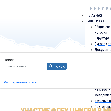
ИННОВ
ГЛАВНАЯ
ИНСТИТУТ
Общие све
История
Структура
Руководст
Документ
Контакты
Поиск
НАПРАВЛЕНИЯ
Поиск
Мониторин
Разработк
Прогнозно
Расширенный поиск
ранга для 
Разработк
Методичес
Изучение в
Подготовк
УЧАСТИЕ ФГБУ ЦНИГРИ В 