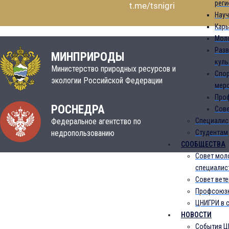
реги
t.me/tsnigri
Науч
Карь
Мол
Разв
МИНПРИРОДЫ
куль
Министерство природных ресурсов и
Спо
экологии Российской Федерации
мер
Про
РОСНЕДРА
Сове
Федеральное агентство по
Специалис
недропользованию
Студентам
СООБЩЕСТВА
Совет мол
специалис
Совет вет
Профсоюзн
ЦНИГРИ в 
НОВОСТИ
События Ц