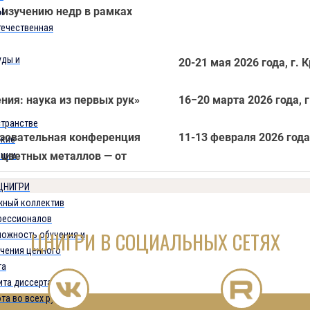
 изучению недр в рамках
Ы
течественная
уды и
20-21 мая 2026 года, г. 
ия: наука из первых рук»
16−20 марта 2026 года, г
транстве
зовательная конференция
11-13 февраля 2026 года
кие
 цветных металлов — от
ации
 ЦНИГРИ
жный коллектив
фессионалов
ЦНИГРИ В СОЦИАЛЬНЫХ СЕТЯХ
ожность обучения и
чения ценного
та
та диссертации
та во всех рудных