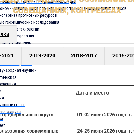
вание и проведение ГРР различных стадий
кономическая оценка объектов недропользования и подсчет запасов
СОВЕЩАНИЯХ, КОНГРЕССАХ
кспертиза прогнозных ресурсов
ые геохимические исследования
ационные технологии
вки
ские исследования
дропользователям
АЗОВАНИЕ
-2021
2019-2020
2018-2017
2016-20
ии ЦНИГРИ
ная школа ЦНИГРИ
ународная научно-
тическая
ференция
е
Дата и место
ия
ионный совет
еся защиты
о федерального округа
01-02 июля 2026 года, г
ра
вет
ользования современных
24-25 июня 2026 года, г
и