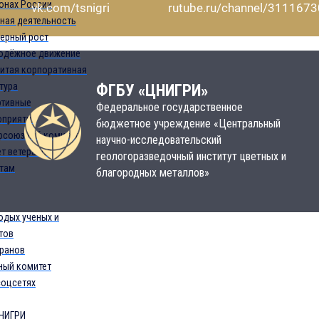
онах России
rutube.ru/channel/3111673
vk.com/tsnigri
ная деятельность
ерный рост
одёжное движение
итая корпоративная
тура
ФГБУ «ЦНИГРИ»
ртивные
Федеральное государственное
оприятия
бюджетное учреждение «Центральный
фсоюзный комитет
научно-исследовательский
т ветеранов
геологоразведочный институт цветных и
там
благородных металлов»
одых ученых и
тов
еранов
ый комитет
соцсетях
НИГРИ